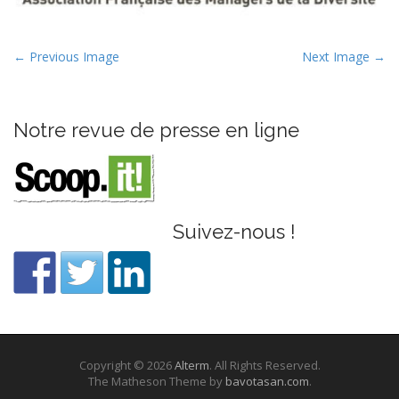
P
← Previous Image
Next Image →
o
s
t
Notre revue de presse en ligne
n
a
v
i
Suivez-nous !
g
a
t
i
o
n
Copyright © 2026
Alterm
. All Rights Reserved.
The Matheson Theme by
bavotasan.com
.