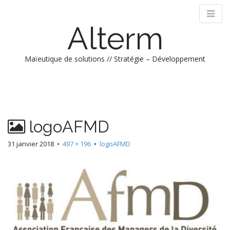
Alterm
Maïeutique de solutions // Stratégie – Développement
M
S
k
a
i
i
p
n
logoAFMD
t
m
o
e
31 janvier 2018
•
497 × 196
•
logoAFMD
c
n
o
n
u
t
e
n
t