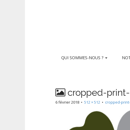
M
S
QUI SOMMES-NOUS ?
NOT
k
a
i
i
p
n
t
m
o
cropped-print-
e
c
n
o
6 février 2018
•
512 × 512
•
cropped-print
n
u
t
e
n