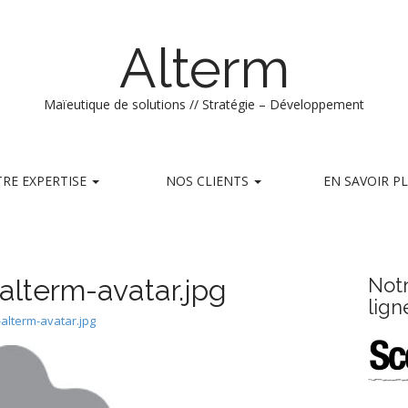
Alterm
Maïeutique de solutions // Stratégie – Développement
RE EXPERTISE
NOS CLIENTS
EN SAVOIR P
alterm-avatar.jpg
Not
lign
-alterm-avatar.jpg