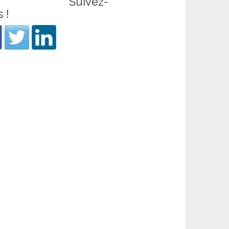
Suivez-
 !