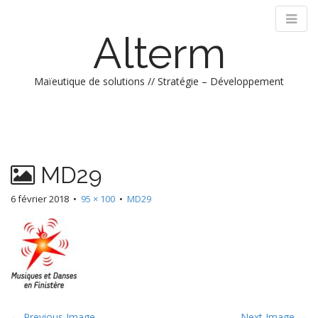
Alterm
Maïeutique de solutions // Stratégie – Développement
M
S
k
a
i
i
p
n
MD29
t
m
o
e
6 février 2018
•
95 × 100
•
MD29
c
n
o
n
u
t
e
n
t
← Previous Image
Next Image →