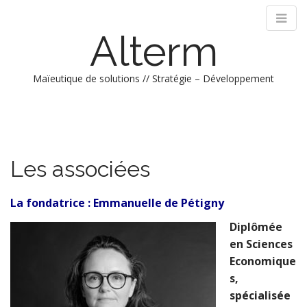
Alterm
Maïeutique de solutions // Stratégie – Développement
M
S
k
a
i
i
p
n
Les associées
t
m
o
e
c
La fondatrice : Emmanuelle de Pétigny
n
o
n
Diplômée
u
t
en Sciences
e
Economique
n
s,
t
spécialisée