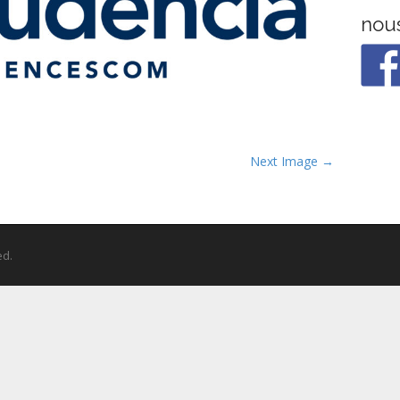
nous
Next Image →
ed.