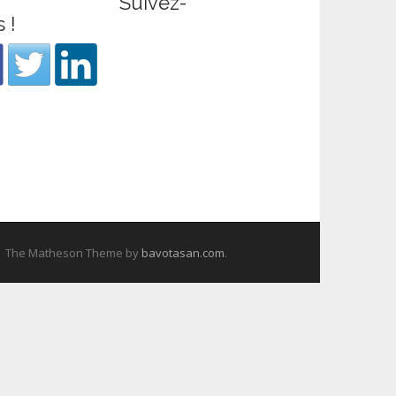
Suivez-
 !
The Matheson Theme by
bavotasan.com
.