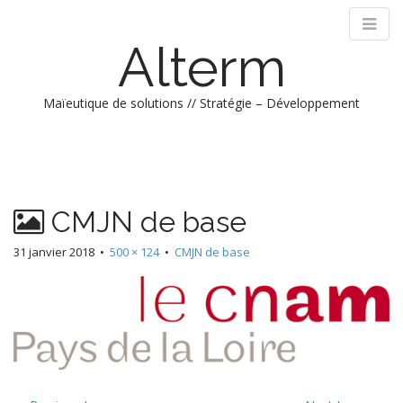
Alterm
Maïeutique de solutions // Stratégie – Développement
M
S
k
a
i
i
p
n
CMJN de base
t
m
o
e
31 janvier 2018
•
500 × 124
•
CMJN de base
c
n
o
n
u
t
e
n
t