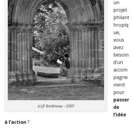
un
projet
philant
hropiq
ue,
vous
avez
besoin
d’un
accom
pagne
ment
pour
passer
(c) JF Bodineau – 2007
de
l’idée
à l’action
?