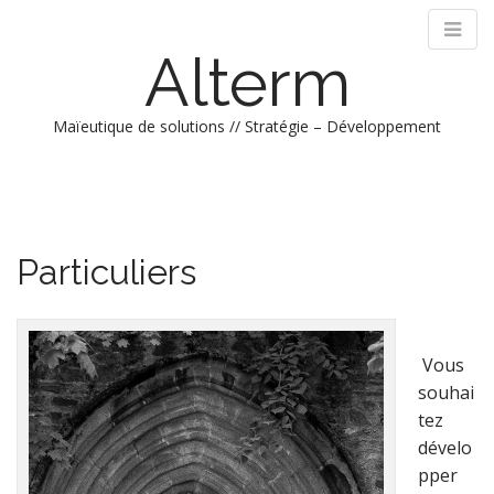
Alterm
Maïeutique de solutions // Stratégie – Développement
M
S
k
a
i
i
p
n
Particuliers
t
m
o
e
c
n
o
n
Vous
u
t
souhai
e
tez
n
dévelo
t
pper