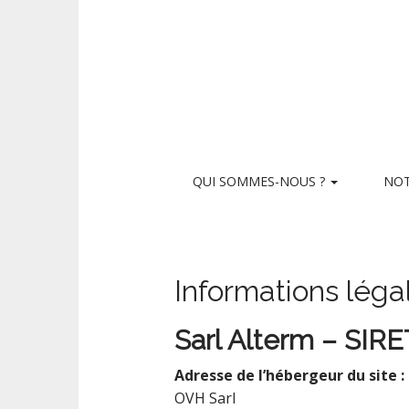
M
S
QUI SOMMES-NOUS ?
NOT
k
a
i
i
p
n
t
m
o
Informations léga
e
c
n
o
Sarl Alterm – SIR
n
u
t
Adresse de l’hébergeur du site :
e
n
OVH Sarl