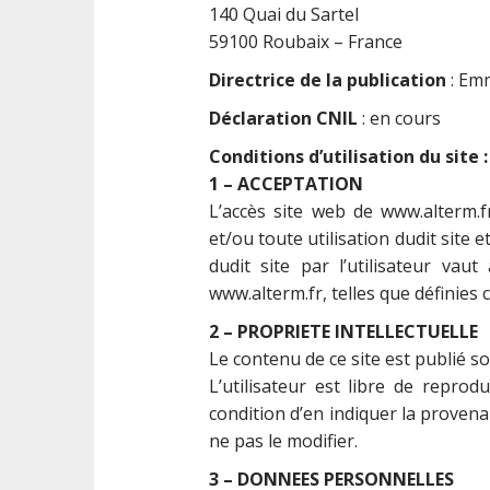
t
140 Quai du Sartel
59100 Roubaix – France
Directrice de la publication
: Em
Déclaration CNIL
: en cours
Conditions d’utilisation du site :
1 – ACCEPTATION
L’accès site web de www.alterm.fr
et/ou toute utilisation dudit site
dudit site par l’utilisateur vaut
www.alterm.fr, telles que définies c
2 – PROPRIETE INTELLECTUELLE
Le contenu de ce site est publié s
L’utilisateur est libre de reprod
condition d’en indiquer la proven
ne pas le modifier.
3 – DONNEES PERSONNELLES