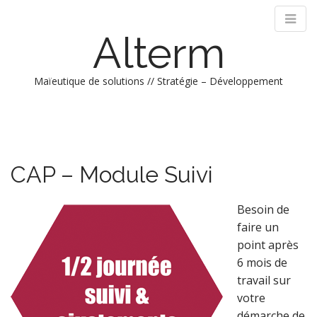
Alterm
Maïeutique de solutions // Stratégie – Développement
M
S
k
a
i
i
p
n
CAP – Module Suivi
t
m
o
e
c
Besoin de
n
o
faire un
n
u
point après
t
6 mois de
e
n
travail sur
t
votre
démarche de